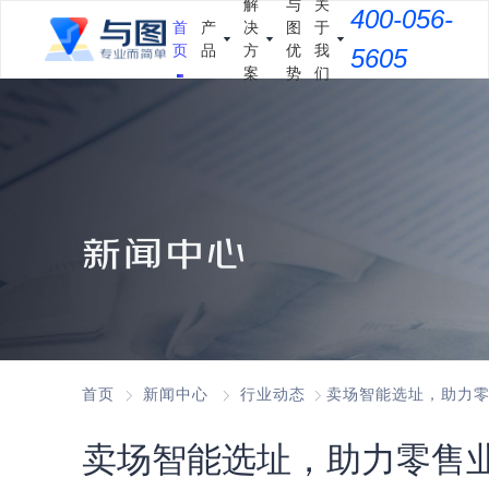
解
与
关
400-056-
首
产
决
图
于
页
品
方
优
我
5605
案
势
们
新闻中心
首页
新闻中心
行业动态
卖场智能选址，助力
卖场智能选址，助力零售