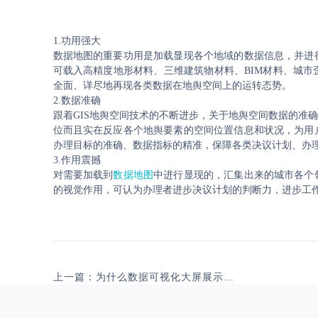
1.功用强大
数据地图的重要功用是加载显现各个地域的数据信息，并进
可载入高精度地形材料、三维建筑物材料、BIM材料、城
全面、详尽地再现各类数据在地舆空间上的运转态势。
2.数据准确
跟着GIS地舆空间技术的不断进步，关于地舆空间数据的准
位而且实在反应各个地舆要素的空间位置信息和状况，为用
办理目标的准确、数据指标的精准，保障各类决议计划、办
3.作用震撼
对需要加载到
数据地图
中进行显现的，汇集出来的城市各个
的视觉作用，可认为办理者进步决议计划的判断力，进步工
上一篇：为什么数据可视化大屏展示老是以GIS地图作为主视图？