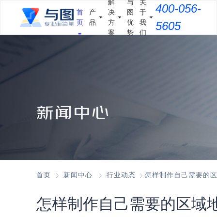
解
与
关
400-056-
首
产
决
图
于
页
品
方
优
我
5605
案
势
们
新闻中心
首页
新闻中心
行业动态
怎样制作自己需要的
怎样制作自己需要的区域